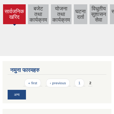
बजेट
योजना
विधुतीय
सार्वजनिक
घटना
तथा
तथा
सुशासन
(active
खरिद
दर्ता
कार्यक्रम
कार्यक्रम
सेवा
tab)
नमुना फारमहरु
Pages
« first
‹ previous
1
2
अन्य