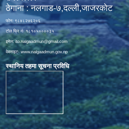
ठेगाना : नलगाड-७,दल्ली,जाजरकाेट
फोन: ९८४८२७६२०६
टोल फ्रि नंः १८१०५००००३५
इमेल:
ito.nalgaadmun@gmail.com
वेबसाइटः
www.nalgaadmun.gov.np
स्थानिय तहमा सूचना प्रविधि