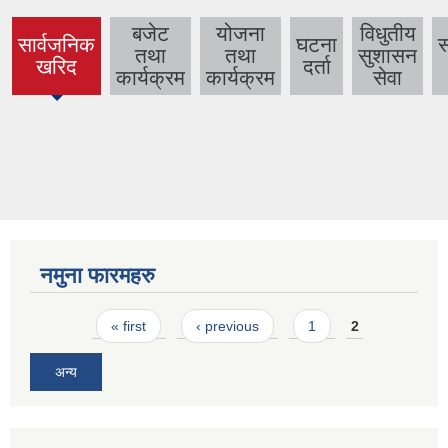
बजेट
योजना
विधुतीय
सार्वजनिक
घटना
तथा
तथा
सुशासन
(active
खरिद
दर्ता
कार्यक्रम
कार्यक्रम
सेवा
tab)
नमुना फारमहरु
Pages
« first
‹ previous
1
2
अन्य