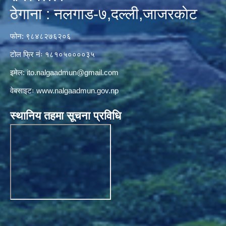
ठेगाना : नलगाड-७,दल्ली,जाजरकाेट
फोन: ९८४८२७६२०६
टोल फ्रि नंः १८१०५००००३५
इमेल:
ito.nalgaadmun@gmail.com
वेबसाइटः
www.nalgaadmun.gov.np
स्थानिय तहमा सूचना प्रविधि