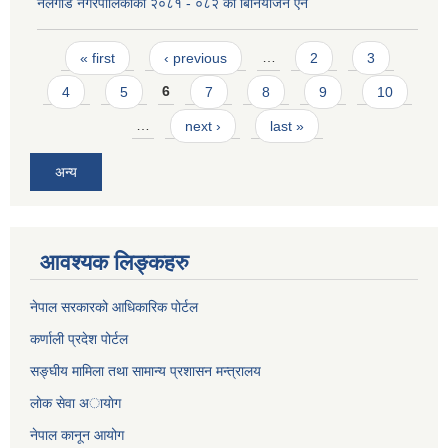
नलगाड नगरपालिकाको २०८१ - ०८२ को बिनियोजन ऐन
Pages
« first
‹ previous
…
2
3
4
5
6
7
8
9
10
…
next ›
last »
अन्य
आवश्यक लिङ्कहरु
नेपाल सरकारको आधिकारिक पोर्टल
कर्णाली प्रदेश पोर्टल
सङ्घीय मामिला तथा सामान्य प्रशासन मन्त्रालय
लाेक सेवा अायाेग
नेपाल कानून आयोग