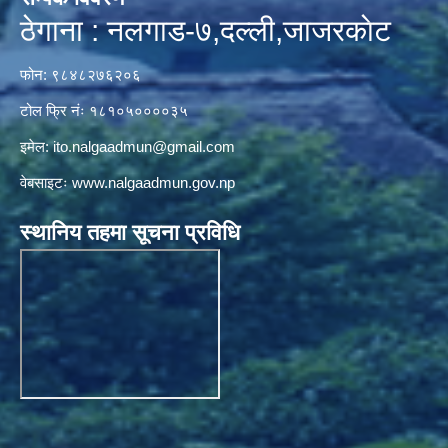
ठेगाना : नलगाड-७,दल्ली,जाजरकाेट
फोन: ९८४८२७६२०६
टोल फ्रि नंः १८१०५००००३५
इमेल:
ito.nalgaadmun@gmail.com
वेबसाइटः
www.nalgaadmun.gov.np
स्थानिय तहमा सूचना प्रविधि