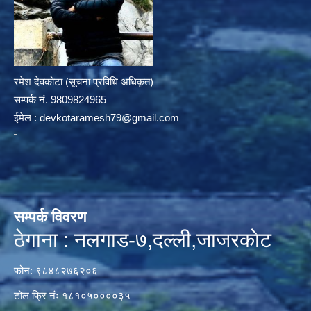
रमेश देवकोटा (सूचना प्रविधि अधिकृत)
सम्पर्क न‌ं. 9809824965
ईमेल :
devkotaramesh79@gmail.com
सम्पर्क विवरण
ठेगाना : नलगाड-७,दल्ली,जाजरकाेट
फोन: ९८४८२७६२०६
टोल फ्रि नंः १८१०५००००३५