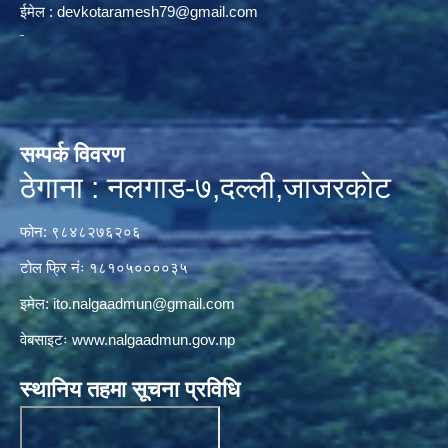
ईमेल :
devkotaramesh79@gmail.com
सम्पर्क विवरण
ठेगाना : नलगाड-७,दल्ली,जाजरकाेट
फोन: ९८४८२७६२०६
टोल फ्रि नंः १८१०५००००३५
इमेल:
ito.nalgaadmun@gmail.com
वेबसाइटः
www.nalgaadmun.gov.np
स्थानिय तहमा सूचना प्रविधि