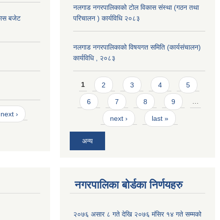
नलगाड नगरपालिकाको टोल विकास संस्था (गठन तथा
कास बजेट
परिचालन ) कार्यविधि २०८३
नलगाड नगरपालिकाको विषयगत समिति (कार्यसंचालन)
कार्यविधि , २०८३
Pages
1
2
3
4
5
6
7
8
9
…
next ›
next ›
last »
अन्य
नगरपालिका बोर्डका निर्णयहरु
२०७६ असार ८ गते देखि २०७६ मंसिर १४ गते सम्मको