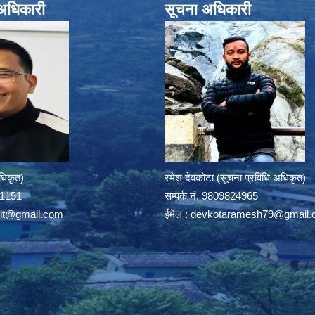
े अधिकारी
सूचना अधिकारी
अधिकृत)
रमेश देवकोटा (सूचना प्रविधि अधिकृत)
391151
सम्पर्क न‌ं. 9809824965
rit@gmail.com
ईमेल :
devkotaramesh79@gmail.