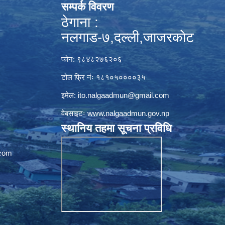
सम्पर्क विवरण
ठेगाना :
नलगाड-७,दल्ली,जाजरकाेट
फोन: ९८४८२७६२०६
टोल फ्रि नंः १८१०५००००३५
इमेल:
ito.nalgaadmun@gmail.com
वेबसाइटः
www.nalgaadmun.gov.np
स्थानिय तहमा सूचना प्रविधि
com