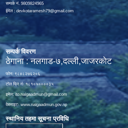
सम्पर्क न‌ं. 9809824965
ईमेल :
devkotaramesh79@gmail.com
सम्पर्क विवरण
ठेगाना : नलगाड-७,दल्ली,जाजरकाेट
फोन: ९८४८२७६२०६
टोल फ्रि नंः १८१०५००००३५
इमेल:
ito.nalgaadmun@gmail.com
वेबसाइटः
www.nalgaadmun.gov.np
स्थानिय तहमा सूचना प्रविधि