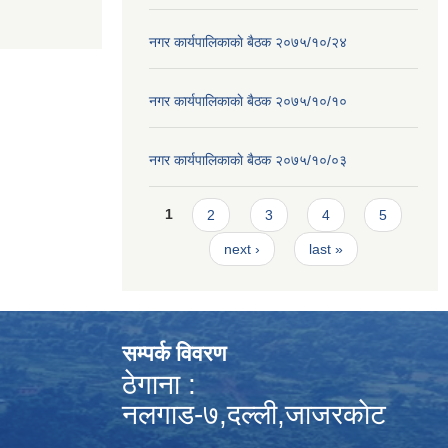
नगर कार्यपालिकाकाे बैठक २०७५/१०/२४
नगर कार्यपालिकाकाे बैठक २०७५/१०/१०
नगर कार्यपालिकाकाे बैठक २०७५/१०/०३
Pages
1
2
3
4
5
next ›
last »
सम्पर्क विवरण
ठेगाना :
नलगाड-७,दल्ली,जाजरकाेट