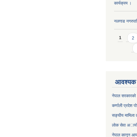
कार्यक्रम ।
नलगाड नगरपा
Pages
1
2
आवश्यक 
नेपाल सरकारको 
कर्णाली प्रदेश पो
सङ्घीय मामिला त
लाेक सेवा अाया
नेपाल कानून आ