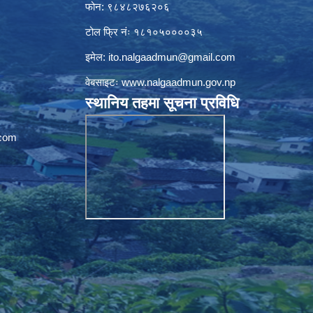
फोन: ९८४८२७६२०६
टोल फ्रि नंः १८१०५००००३५
इमेल:
ito.nalgaadmun@gmail.com
वेबसाइटः
www.nalgaadmun.gov.np
स्थानिय तहमा सूचना प्रविधि
com