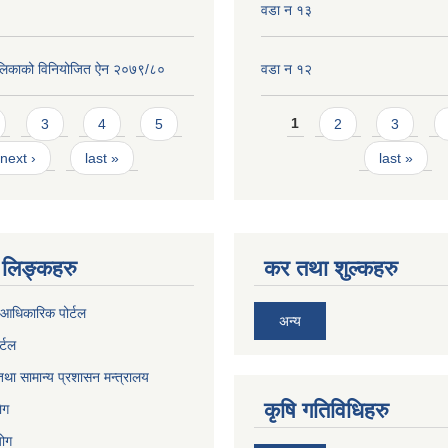
वडा न १३
लिकाको विनियोजित ऐन २०७९/८०
वडा न १२
Pages
3
4
5
1
2
3
next ›
last »
last »
लिङ्कहरु
कर तथा शुल्कहरु
आधिकारिक पोर्टल
अन्य
र्टल
था सामान्य प्रशासन मन्त्रालय
कृषि गतिविधिहरु
ेग
योग