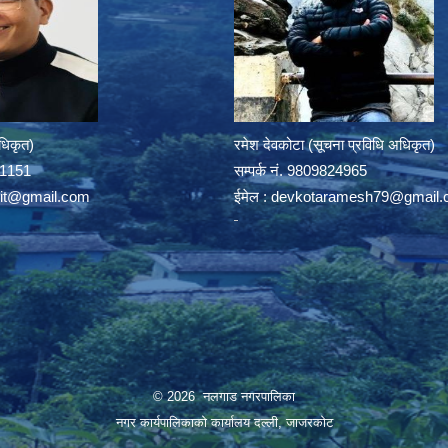
अधिकृत)
रमेश देवकोटा (सूचना प्रविधि अधिकृत)
391151
सम्पर्क न‌ं. 9809824965
rit@gmail.com
ईमेल :
devkotaramesh79@gmail.
© 2026 नलगाड नगरपालिका
नगर कार्यपालिकाको कार्यालय दल्ली, जाजरकाेट