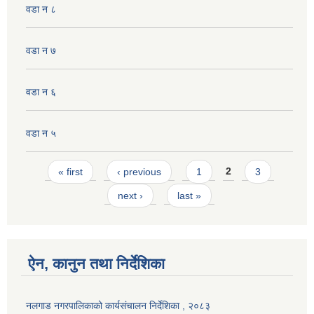
वडा न ८
वडा न ७
वडा न ६
वडा न ५
Pages
« first
‹ previous
1
2
3
next ›
last »
ऐन, कानुन तथा निर्देशिका
नलगाड नगरपालिकाको कार्यसंचालन निर्देशिका , २०८३