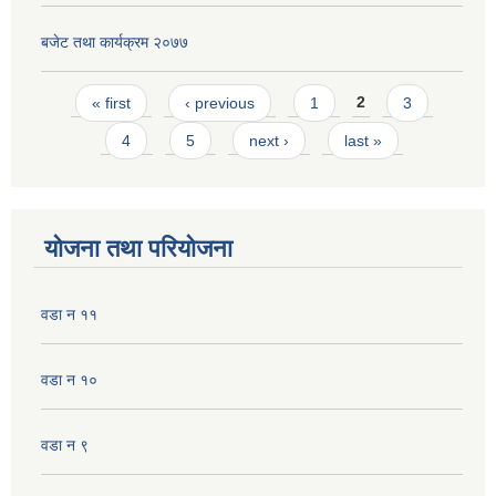
बजेट तथा कार्यक्रम २०७७
Pages
« first
‹ previous
1
2
3
4
5
next ›
last »
योजना तथा परियोजना
वडा न ११
वडा न १०
वडा न‌‌ ९