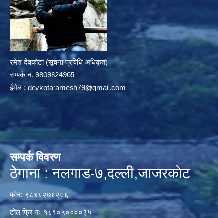
रमेश देवकोटा (सूचना प्रविधि अधिकृत)
सम्पर्क न‌ं. 9809824965
ईमेल :
devkotaramesh79@gmail.com
सम्पर्क विवरण
ठेगाना : नलगाड-७,दल्ली,जाजरकाेट
फोन: ९८४८२७६२०६
टोल फ्रि नंः १८१०५००००३५