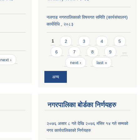
नलगाड नगरपालिकाको विषयगत समिति (कार्यसंचालन)
कार्यविधि , २०८३
Pages
1
2
3
4
5
6
7
8
9
…
next ›
next ›
last »
अन्य
नगरपालिका बोर्डका निर्णयहरु
२०७६ असार ८ गते देखि २०७६ मंसिर १४ गते सम्मको
नगर कार्यपालिकाको निर्णयहरु