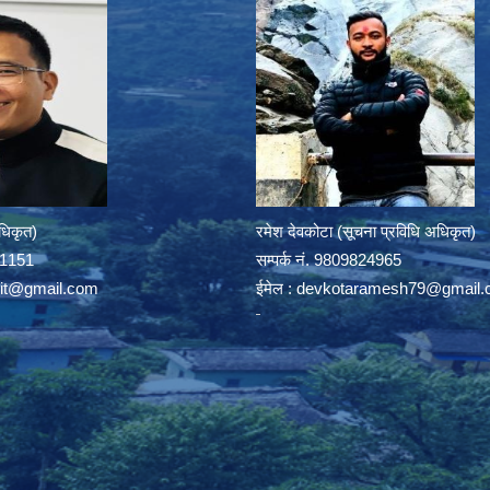
अधिकृत)
रमेश देवकोटा (सूचना प्रविधि अधिकृत)
391151
सम्पर्क न‌ं. 9809824965
rit@gmail.com
ईमेल :
devkotaramesh79@gmail.