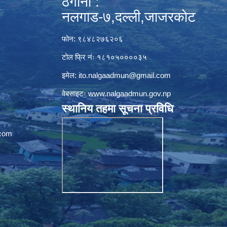
ठेगाना :
नलगाड-७,दल्ली,जाजरकाेट
फोन: ९८४८२७६२०६
टोल फ्रि नंः १८१०५००००३५
इमेल:
ito.nalgaadmun@gmail.com
वेबसाइटः
www.nalgaadmun.gov.np
स्थानिय तहमा सूचना प्रविधि
com