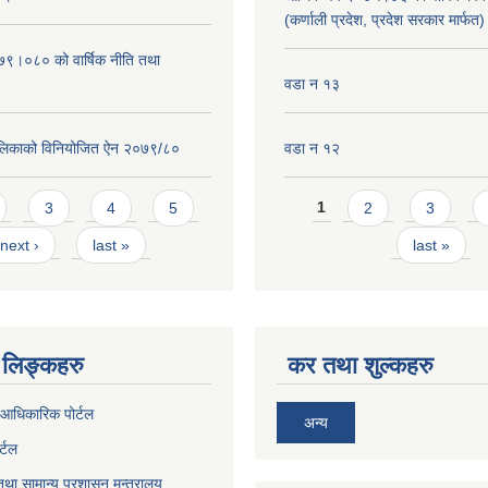
(कर्णाली प्रदेश, प्रदेश सरकार मार्फत)
०७९।०८० को वार्षिक नीति तथा
वडा न १३
लिकाको विनियोजित ऐन २०७९/८०
वडा न १२
Pages
3
4
5
1
2
3
next ›
last »
last »
लिङ्कहरु
कर तथा शुल्कहरु
आधिकारिक पोर्टल
अन्य
र्टल
था सामान्य प्रशासन मन्त्रालय