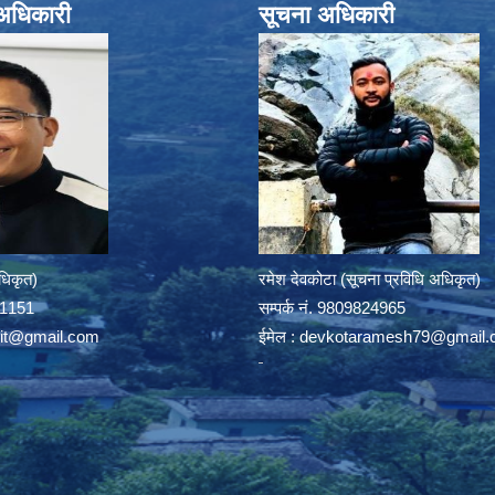
े अधिकारी
सूचना अधिकारी
अधिकृत)
रमेश देवकोटा (सूचना प्रविधि अधिकृत)
391151
सम्पर्क न‌ं. 9809824965
rit@gmail.com
ईमेल :
devkotaramesh79@gmail.