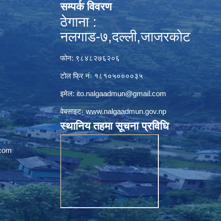
सम्पर्क विवरण
ठेगाना :
नलगाड-७,दल्ली,जाजरकाेट
फोन: ९८४८२७६२०६
टोल फ्रि नंः १८१०५००००३५
इमेल:
ito.nalgaadmun@gmail.com
वेबसाइटः
www.nalgaadmun.gov.np
स्थानिय तहमा सूचना प्रविधि
com