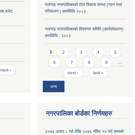
नलगाड नगरपालिकाको टोल विकास संस्था (गठन तथा
कास बजेट
परिचालन ) कार्यविधि २०८३
नलगाड नगरपालिकाको विषयगत समिति (कार्यसंचालन)
कार्यविधि , २०८३
Pages
1
2
3
4
5
6
7
8
9
…
next ›
next ›
last »
अन्य
नगरपालिका बोर्डका निर्णयहरु
२०७६ असार ८ गते देखि २०७६ मंसिर १४ गते सम्मको