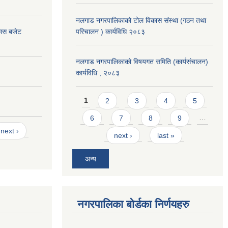
नलगाड नगरपालिकाको टोल विकास संस्था (गठन तथा
कास बजेट
परिचालन ) कार्यविधि २०८३
नलगाड नगरपालिकाको विषयगत समिति (कार्यसंचालन)
कार्यविधि , २०८३
Pages
1
2
3
4
5
6
7
8
9
…
next ›
next ›
last »
अन्य
नगरपालिका बोर्डका निर्णयहरु