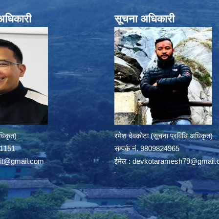
े अधिकारी
सूचना अधिकारी
अधिकृत)
रमेश देवकोटा (सूचना प्रविधि अधिकृत)
391151
सम्पर्क न‌ं. 9809824965
rit@gmail.com
ईमेल :
devkotaramesh79@gmail.