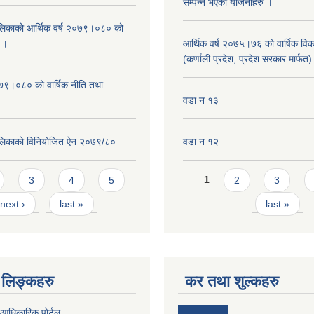
सम्पन्न भएका योजनाहरु ।
िकाको आर्थिक वर्ष २०७९।०८० को
न ।
आर्थिक वर्ष २०७५।७६ को वार्षिक वि
(कर्णाली प्रदेश, प्रदेश सरकार मार्फत)
०७९।०८० को वार्षिक नीति तथा
वडा न १३
लिकाको विनियोजित ऐन २०७९/८०
वडा न १२
Pages
3
4
5
1
2
3
next ›
last »
last »
लिङ्कहरु
कर तथा शुल्कहरु
आधिकारिक पोर्टल