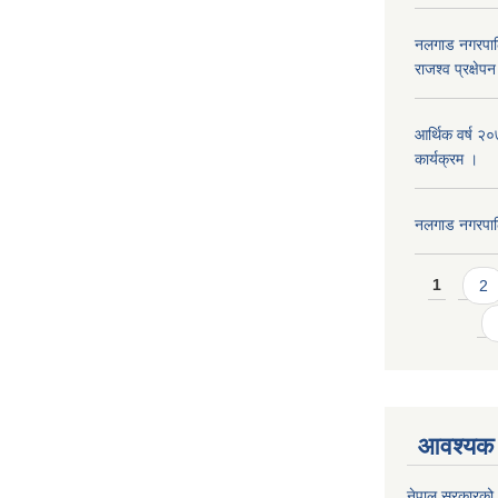
नलगाड नगरपाल
राजश्व प्रक्षेप
आर्थिक वर्ष २
कार्यक्रम ।
नलगाड नगरपा
Pages
1
2
आवश्यक 
नेपाल सरकारको 