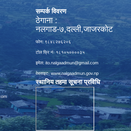
सम्पर्क विवरण
ठेगाना :
नलगाड-७,दल्ली,जाजरकाेट
फोन: ९८४८२७६२०६
टोल फ्रि नंः १८१०५००००३५
इमेल:
ito.nalgaadmun@gmail.com
वेबसाइटः
www.nalgaadmun.gov.np
स्थानिय तहमा सूचना प्रविधि
com