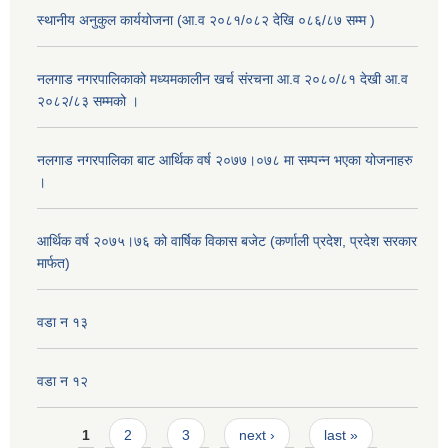
स्थानीय अनुकुल कार्ययोजना (आ.व २०८१/०८२ देखि ०८६/८७ सम्म )
नलगाड नगरपालिकाको मध्यमकालीन खर्च संरचना आ.व २०८०/८१ देखी आ.व
२०८२/८३ सम्मको ।
नलगाड नगरपालिका बाट आर्थिक वर्ष २०७७।०७८ मा सम्पन्न भएका योजनाहरु
।
आर्थिक वर्ष २०७५।७६ को वार्षिक विकास बजेट (कर्णाली प्रदेश, प्रदेश सरकार
मार्फत)
वडा न १३
वडा न १२
Pages
1
2
3
next ›
last »