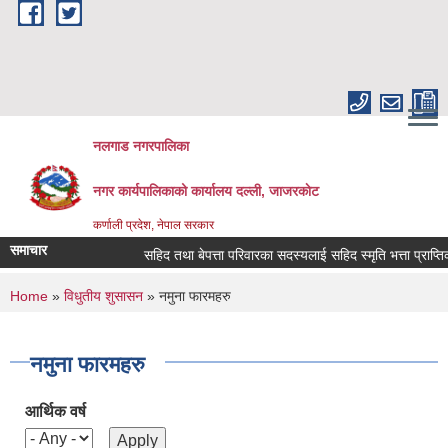
Skip to main content
नलगाड नगरपालिका
नगर कार्यपालिकाको कार्यालय दल्ली, जाजरकाेट
कर्णाली प्रदेश, नेपाल सरकार
समाचार
सहिद तथा बेपत्ता परिवारका सदस्यलाई सहिद स्मृति भत्ता प्राप्तिको लागि
You are here
Home
»
विधुतीय शुसासन
» नमुना फारमहरु
नमुना फारमहरु
आर्थिक वर्ष