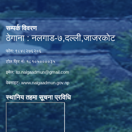
सम्पर्क विवरण
ठेगाना : नलगाड-७,दल्ली,जाजरकाेट
फोन: ९८४८२७६२०६
टोल फ्रि नंः १८१०५००००३५
इमेल:
ito.nalgaadmun@gmail.com
वेबसाइटः
www.nalgaadmun.gov.np
स्थानिय तहमा सूचना प्रविधि