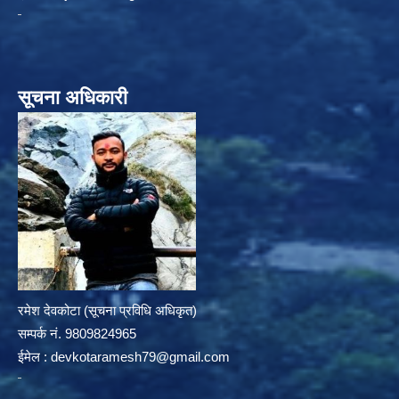
सूचना अधिकारी
रमेश देवकोटा (सूचना प्रविधि अधिकृत)
सम्पर्क न‌ं. 9809824965
ईमेल :
devkotaramesh79@gmail.com