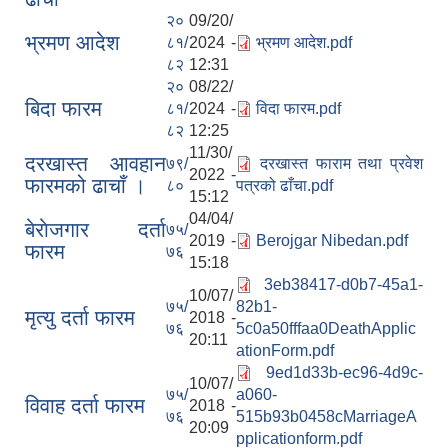
२०
09/20/
भ्रमण आदेश
८१/
2024 -
भ्रमण आदेश.pdf
८२
12:31
२०
08/22/
बिदा फारम
८१/
2024 -
विदा फारम.pdf
८२
12:25
11/30/
दरखास्त आवहान
७९/
दरखास्त फाराम तथा प्रवेश
2022 -
फारमको ढाचाँ ।
८०
पत्रको ढाँचा.pdf
15:12
04/04/
बेराेजगार दर्ता
७५/
2019 -
Berojgar Nibedan.pdf
फारम
७६
15:18
3eb38417-d0b7-45a1-
10/07/
७५/
82b1-
मृत्यु दर्ता फारम
2018 -
७६
5c0a50fffaa0DeathApplic
20:11
ationForm.pdf
9ed1d33b-ec96-4d9c-
10/07/
७५/
a060-
विवाह दर्ता फारम
2018 -
७६
515b93b0458cMarriageA
20:09
pplicationform.pdf