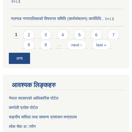
२०८३
नलगाड नगरपालिकाको विषयगत समिति (कार्यसंचालन) कार्यविधि , २०८३
Pages
1
2
3
4
5
6
7
8
9
…
next ›
last »
अन्य
आवश्यक लिङ्कहरु
नेपाल सरकारको आधिकारिक पोर्टल
कर्णाली प्रदेश पोर्टल
सङ्घीय मामिला तथा सामान्य प्रशासन मन्त्रालय
लाेक सेवा अायाेग