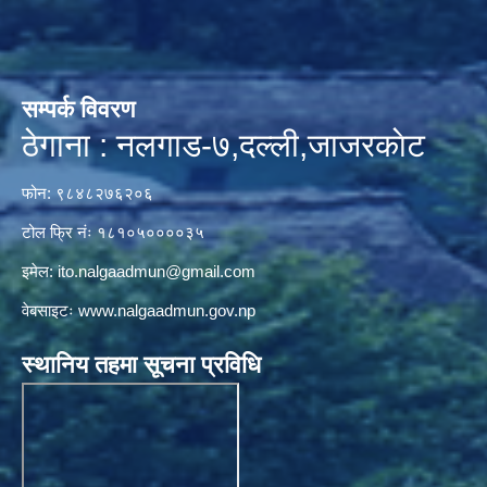
सम्पर्क विवरण
ठेगाना : नलगाड-७,दल्ली,जाजरकाेट
फोन: ९८४८२७६२०६
टोल फ्रि नंः १८१०५००००३५
इमेल:
ito.nalgaadmun@gmail.com
वेबसाइटः
www.nalgaadmun.gov.np
स्थानिय तहमा सूचना प्रविधि