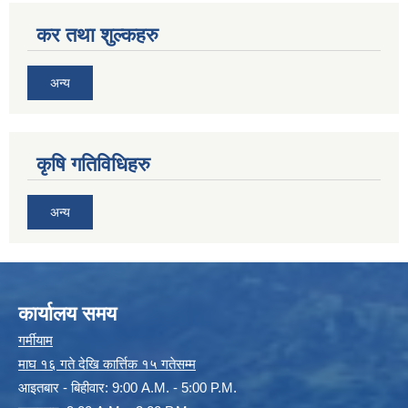
कर तथा शुल्कहरु
अन्य
कृषि गतिविधिहरु
अन्य
कार्यालय समय
गर्मीयाम
माघ १६ गते देखि कार्त्तिक १५ गतेसम्म
आइतबार - बिहीवार: 9:00 A.M. - 5:00 P.M.