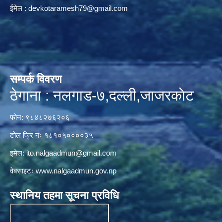
ईमेल :
devkotaramesh79@gmail.com
सम्पर्क विवरण
ठेगाना : नलगाड-७,दल्ली,जाजरकाेट
फोन: ९८४८२७६२०६
टोल फ्रि नंः १८१०५००००३५
इमेल:
ito.nalgaadmun@gmail.com
वेबसाइटः
www.nalgaadmun.gov.np
स्थानिय तहमा सूचना प्रविधि