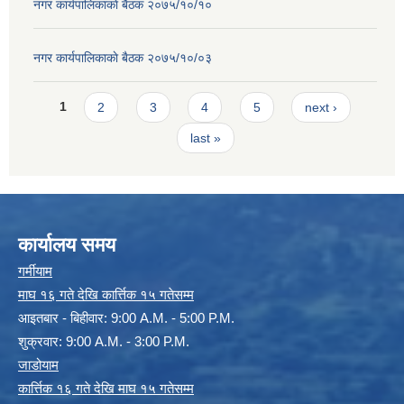
नगर कार्यपालिकाकाे बैठक २०७५/१०/१०
नगर कार्यपालिकाकाे बैठक २०७५/१०/०३
Pages
1
2
3
4
5
next ›
last »
कार्यालय समय
गर्मीयाम
माघ १६ गते देखि कार्त्तिक १५ गतेसम्म
आइतबार - बिहीवार: 9:00 A.M. - 5:00 P.M.
शुक्रवार: 9:00 A.M. - 3:00 P.M.
जाडोयाम
कार्त्तिक १६ गते देखि माघ १५ गतेसम्म