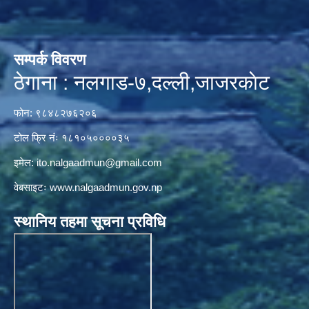
सम्पर्क विवरण
ठेगाना : नलगाड-७,दल्ली,जाजरकाेट
फोन: ९८४८२७६२०६
टोल फ्रि नंः १८१०५००००३५
इमेल:
ito.nalgaadmun@gmail.com
वेबसाइटः
www.nalgaadmun.gov.np
स्थानिय तहमा सूचना प्रविधि