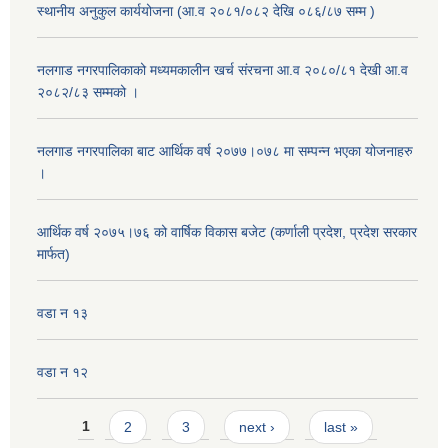
स्थानीय अनुकुल कार्ययोजना (आ.व २०८१/०८२ देखि ०८६/८७ सम्म )
नलगाड नगरपालिकाको मध्यमकालीन खर्च संरचना आ.व २०८०/८१ देखी आ.व
२०८२/८३ सम्मको ।
नलगाड नगरपालिका बाट आर्थिक वर्ष २०७७।०७८ मा सम्पन्न भएका योजनाहरु
।
आर्थिक वर्ष २०७५।७६ को वार्षिक विकास बजेट (कर्णाली प्रदेश, प्रदेश सरकार
मार्फत)
वडा न १३
वडा न १२
Pages
1
2
3
next ›
last »