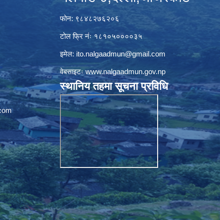
फोन: ९८४८२७६२०६
टोल फ्रि नंः १८१०५००००३५
इमेल:
ito.nalgaadmun@gmail.com
वेबसाइटः
www.nalgaadmun.gov.np
स्थानिय तहमा सूचना प्रविधि
com