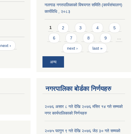
नलगाड नगरपालिकाको विषयगत समिति (कार्यसंचालन)
कार्यविधि , २०८३
Pages
1
2
3
4
5
6
7
8
9
…
next ›
next ›
last »
अन्य
नगरपालिका बोर्डका निर्णयहरु
२०७६ असार ८ गते देखि २०७६ मंसिर १४ गते सम्मको
नगर कार्यपालिकाको निर्णयहरु
२०७५ फागुन ९ गते देखि २०७६ जेठ ३० गते सम्मको