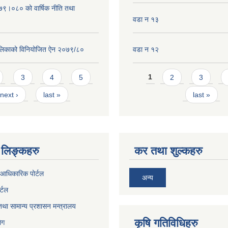
०७९।०८० को वार्षिक नीति तथा
वडा न १३
लिकाको विनियोजित ऐन २०७९/८०
वडा न १२
Pages
3
4
5
1
2
3
next ›
last »
last »
लिङ्कहरु
कर तथा शुल्कहरु
आधिकारिक पोर्टल
अन्य
र्टल
था सामान्य प्रशासन मन्त्रालय
कृषि गतिविधिहरु
ेग