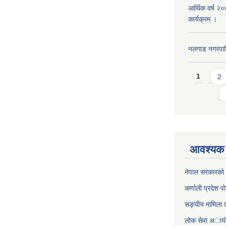
आर्थिक वर्ष २
कार्यक्रम ।
नलगाड नगरपा
Pages
1
2
आवश्यक 
नेपाल सरकारको 
कर्णाली प्रदेश पो
सङ्घीय मामिला त
लाेक सेवा अाया