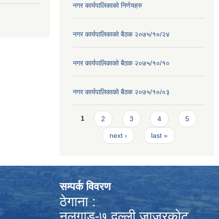
नगर कार्यपालिकाको निर्णयहरु
नगर कार्यपालिकाकाे बैठक २०७५/१०/२४
नगर कार्यपालिकाकाे बैठक २०७५/१०/१०
नगर कार्यपालिकाकाे बैठक २०७५/१०/०३
Pages
1
2
3
4
5
next ›
last »
सम्पर्क विवरण
ठेगाना :
नलगाड-७,दल्ली,जाजरकाेट