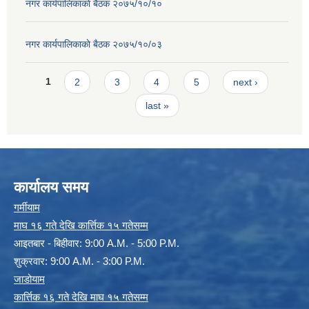
नगर कार्यपालिकाकाे बैठक २०७५/१०/१०
नगर कार्यपालिकाकाे बैठक २०७५/१०/०३
Pages
1
2
3
4
5
next ›
last »
कार्यालय समय
गर्मीयाम
माघ १६ गते देखि कार्त्तिक १५ गतेसम्म
आइतबार - बिहीवार: 9:00 A.M. - 5:00 P.M.
शुक्रवार: 9:00 A.M. - 3:00 P.M.
जाडोयाम
कार्त्तिक १६ गते देखि माघ १५ गतेसम्म