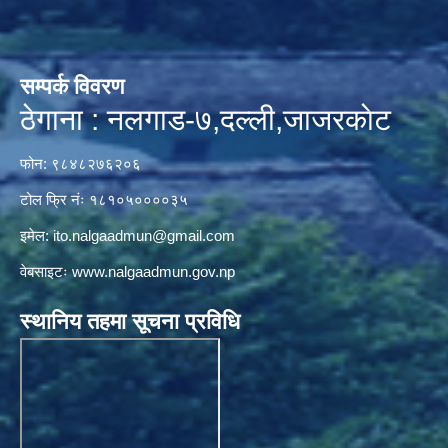
सम्पर्क विवरण
ठेगाना : नलगाड-७,दल्ली,जाजरकाेट
फोन: ९८४८२७६२०६
टोल फ्रि नंः १८१०५००००३५
इमेल:
ito.nalgaadmun@gmail.com
वेबसाइटः
www.nalgaadmun.gov.np
स्थानिय तहमा सूचना प्रविधि