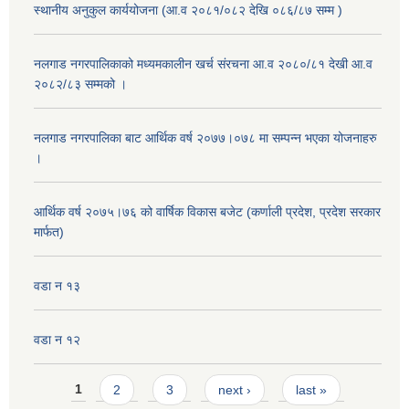
स्थानीय अनुकुल कार्ययोजना (आ.व २०८१/०८२ देखि ०८६/८७ सम्म )
नलगाड नगरपालिकाको मध्यमकालीन खर्च संरचना आ.व २०८०/८१ देखी आ.व
२०८२/८३ सम्मको ।
नलगाड नगरपालिका बाट आर्थिक वर्ष २०७७।०७८ मा सम्पन्न भएका योजनाहरु
।
आर्थिक वर्ष २०७५।७६ को वार्षिक विकास बजेट (कर्णाली प्रदेश, प्रदेश सरकार
मार्फत)
वडा न १३
वडा न १२
Pages
1
2
3
next ›
last »