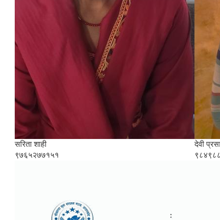
सरिता शाही
देवी प्रस
९७६५२७७१५१
९८४९८