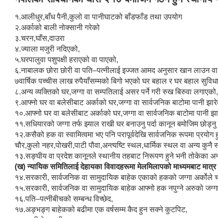
१.आलीधुर,बाँध पैनी,कुलो वा पानीघाटको बाँडफाँड तथा उपयोग
२.अर्काको बाली नोक्सानी गरेको
३.चरन,घाँस,दाउरा
४.ज्याला मजुरी नदिएको,
५.घरपालुवा पशुपक्षी हराएको वा पाएको,
६.नाबालक छोरा छोरी वा पति–पत्नीलाई इज्जत आमद अनुसार खान लाउन वा शि
७वार्षिक पच्चीस लाख रुपैयाँसम्मको बिगो भएको घर बहाल र घर बहाल सुविधा
८.अन्य व्यक्तिको घर,जग्गा वा सम्पतिलाई असर पर्ने गरी रुख बिरुवा लगाएको,
९.आफ्नो घर वा बलेसीबाट अर्काको घर,जग्गा वा सार्वजनिक बाटोमा पानी झारे
१०.आफ्नो घर वा बलेसीबाट अर्काको घर,जग्गा वा सार्वजनिक बाटोमा पानी झा
११.सधियारको जग्गा तर्फ झ्याल राखी घर बनाउनु पर्दा कानून बमोजिम छोड्नु 
१२.कसैको हक वा स्वामित्वमा भए पनि परापूर्वदेखि सार्वजनिक रूपमा प्रयोग 
चौर,कुलो नहर,पोखरी,पाटी पौवा,अन्त्यष्टि स्थल,धार्मिक स्थल वा अन्य कुनै 
१३.सङ्घीय वा प्रदेश कानूनले स्थानीय तहबाट निरूपण हुने भनी तोकेका अन
(ख) न्यायिक समितिलाई देहायका विवादहरूमा मेलमिलापको माध्यमबाट मात्र 
१४.सरकारी, सार्वजनिक वा सामुदायिक बाहेक एकाको हकको जग्गा अर्कोले च
१५.सरकारी, सार्वजनिक वा सामुदायिक बाहेक आफ्नो हक नपुग्ने अरुको जग्गा
१६.पति–पत्नीबीचको सम्बन्ध विच्छेद,
१७.अङ्भङ्ग बाहेकको बढीमा एक वर्षसम्म कैद हुन सक्ने कुटपिट,