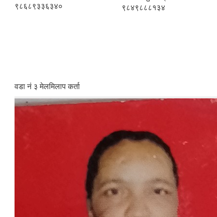
९८६८९३३६३४०
९८४९८८८१३४
वडा नं ३ मेलमिलाप कर्ता