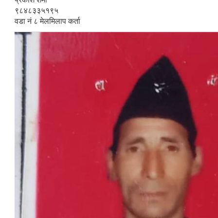
९८४८३३५१९५
वडा नं ८ मेलमिलाप कर्ता