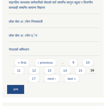
सङ्गठित सस्थाका कर्मचारीकाे सेवाकाे शर्त सम्वन्धि कानुन बढुवा र विभागीय
कारबाही सम्बन्धि सामान्य सिद्दान्त
लाेक सेवा अायेाग नियमावली
लाेक सेवा अायाेग एेन
नेपालकाे सम्विधान
Pages
« first
‹ previous
…
9
10
11
12
13
14
15
16
17
next ›
last »
अन्य