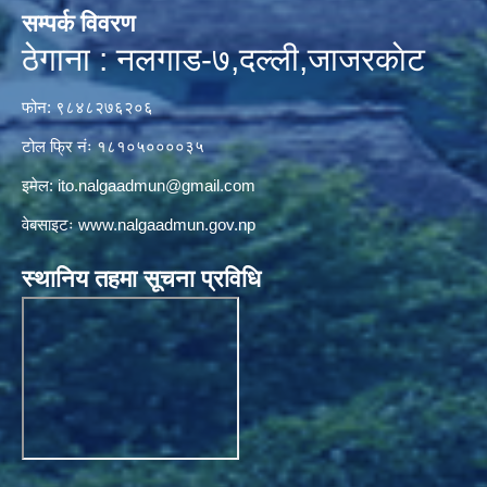
सम्पर्क विवरण
ठेगाना : नलगाड-७,दल्ली,जाजरकाेट
फोन: ९८४८२७६२०६
टोल फ्रि नंः १८१०५००००३५
इमेल:
ito.nalgaadmun@gmail.com
वेबसाइटः
www.nalgaadmun.gov.np
स्थानिय तहमा सूचना प्रविधि