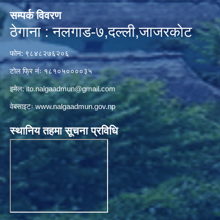
सम्पर्क विवरण
ठेगाना : नलगाड-७,दल्ली,जाजरकाेट
फोन: ९८४८२७६२०६
टोल फ्रि नंः १८१०५००००३५
इमेल:
ito.nalgaadmun@gmail.com
वेबसाइटः
www.nalgaadmun.gov.np
स्थानिय तहमा सूचना प्रविधि