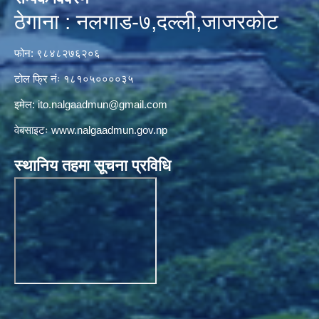
ठेगाना : नलगाड-७,दल्ली,जाजरकाेट
फोन: ९८४८२७६२०६
टोल फ्रि नंः १८१०५००००३५
इमेल:
ito.nalgaadmun@gmail.com
वेबसाइटः
www.nalgaadmun.gov.np
स्थानिय तहमा सूचना प्रविधि