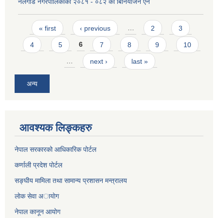
नलगाड नगरपालिकाको २०८१ - ०८२ को बिनियोजन ऐन
Pages
« first
‹ previous
…
2
3
4
5
6
7
8
9
10
…
next ›
last »
अन्य
आवश्यक लिङ्कहरु
नेपाल सरकारको आधिकारिक पोर्टल
कर्णाली प्रदेश पोर्टल
सङ्घीय मामिला तथा सामान्य प्रशासन मन्त्रालय
लाेक सेवा अायाेग
नेपाल कानून आयोग