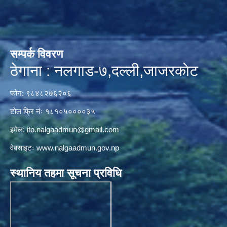
सम्पर्क विवरण
ठेगाना : नलगाड-७,दल्ली,जाजरकाेट
फोन: ९८४८२७६२०६
टोल फ्रि नंः १८१०५००००३५
इमेल:
ito.nalgaadmun@gmail.com
वेबसाइटः
www.nalgaadmun.gov.np
स्थानिय तहमा सूचना प्रविधि