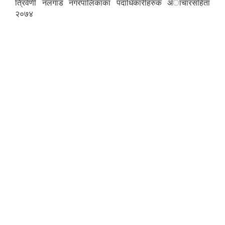
त्रिवेणी नलगाड नगरपालिकाका पदाधिकारीहरुक अाचारस‌हिता
२०७४