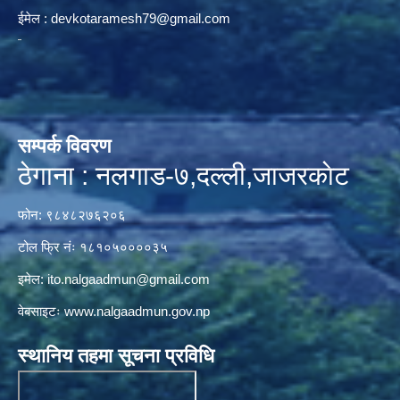
ईमेल :
devkotaramesh79@gmail.com
सम्पर्क विवरण
ठेगाना : नलगाड-७,दल्ली,जाजरकाेट
फोन: ९८४८२७६२०६
टोल फ्रि नंः १८१०५००००३५
इमेल:
ito.nalgaadmun@gmail.com
वेबसाइटः
www.nalgaadmun.gov.np
स्थानिय तहमा सूचना प्रविधि