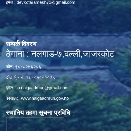
ईमेल :
devkotaramesh79@gmail.com
सम्पर्क विवरण
ठेगाना : नलगाड-७,दल्ली,जाजरकाेट
फोन: ९८४८२७६२०६
टोल फ्रि नंः १८१०५००००३५
इमेल:
ito.nalgaadmun@gmail.com
वेबसाइटः
www.nalgaadmun.gov.np
स्थानिय तहमा सूचना प्रविधि