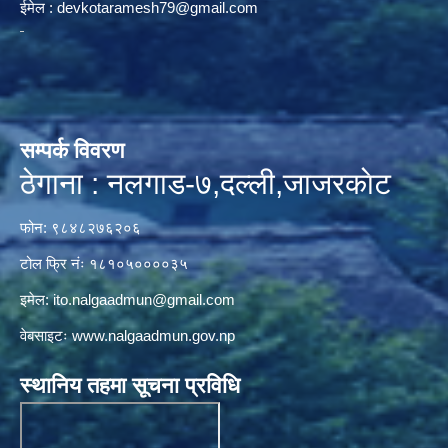
ईमेल :
devkotaramesh79@gmail.com
सम्पर्क विवरण
ठेगाना : नलगाड-७,दल्ली,जाजरकाेट
फोन: ९८४८२७६२०६
टोल फ्रि नंः १८१०५००००३५
इमेल:
ito.nalgaadmun@gmail.com
वेबसाइटः
www.nalgaadmun.gov.np
स्थानिय तहमा सूचना प्रविधि