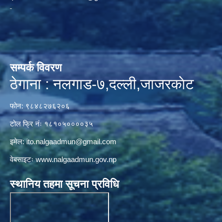
सम्पर्क विवरण
ठेगाना : नलगाड-७,दल्ली,जाजरकाेट
फोन: ९८४८२७६२०६
टोल फ्रि नंः १८१०५००००३५
इमेल:
ito.nalgaadmun@gmail.com
वेबसाइटः
www.nalgaadmun.gov.np
स्थानिय तहमा सूचना प्रविधि