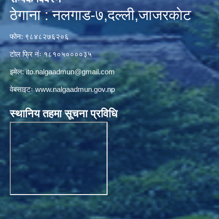
ठेगाना : नलगाड-७,दल्ली,जाजरकाेट
फोन: ९८४८२७६२०६
टोल फ्रि नंः १८१०५००००३५
इमेल:
ito.nalgaadmun@gmail.com
वेबसाइटः
www.nalgaadmun.gov.np
स्थानिय तहमा सूचना प्रविधि