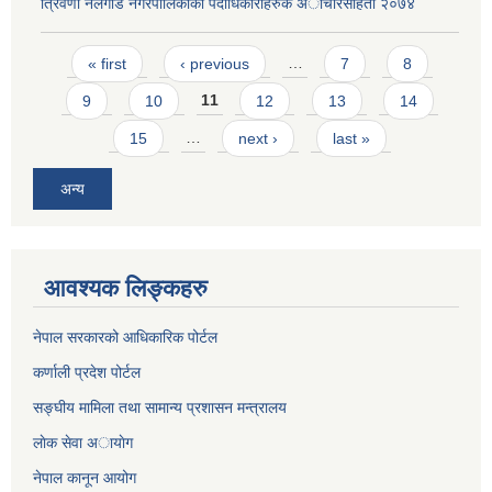
त्रिवेणी नलगाड नगरपालिकाका पदाधिकारीहरुक अाचारस‌हिता २०७४
Pages
« first
‹ previous
…
7
8
9
10
11
12
13
14
15
…
next ›
last »
अन्य
आवश्यक लिङ्कहरु
नेपाल सरकारको आधिकारिक पोर्टल
कर्णाली प्रदेश पोर्टल
सङ्घीय मामिला तथा सामान्य प्रशासन मन्त्रालय
लाेक सेवा अायाेग
नेपाल कानून आयोग