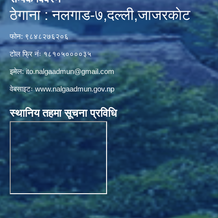
ठेगाना : नलगाड-७,दल्ली,जाजरकाेट
फोन: ९८४८२७६२०६
टोल फ्रि नंः १८१०५००००३५
इमेल:
ito.nalgaadmun@gmail.com
वेबसाइटः
www.nalgaadmun.gov.np
स्थानिय तहमा सूचना प्रविधि