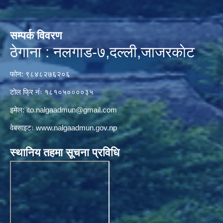
सम्पर्क विवरण
ठेगाना : नलगाड-७,दल्ली,जाजरकाेट
फोन: ९८४८२७६२०६
टोल फ्रि नंः १८१०५००००३५
इमेल:
ito.nalgaadmun@gmail.com
वेबसाइटः
www.nalgaadmun.gov.np
स्थानिय तहमा सूचना प्रविधि