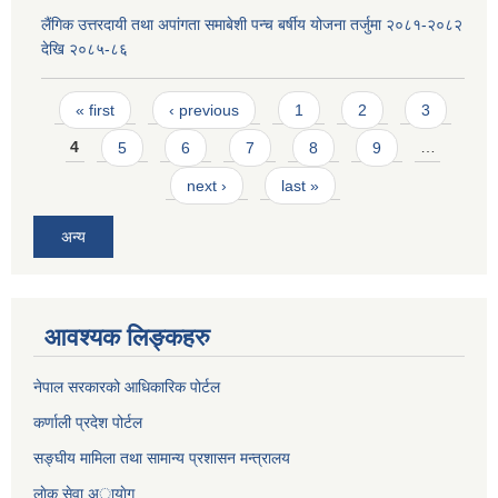
लैंगिक उत्तरदायी तथा अपांगता समाबेशी पन्च बर्षीय योजना तर्जुमा २०८१-२०८२
देखि २०८५-८६
Pages
« first
‹ previous
1
2
3
4
5
6
7
8
9
…
next ›
last »
अन्य
आवश्यक लिङ्कहरु
नेपाल सरकारको आधिकारिक पोर्टल
कर्णाली प्रदेश पोर्टल
सङ्घीय मामिला तथा सामान्य प्रशासन मन्त्रालय
लाेक सेवा अायाेग