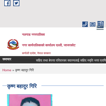
Skip to main content
नलगाड नगरपालिका
नगर कार्यपालिकाको कार्यालय दल्ली, जाजरकाेट
कर्णाली प्रदेश, नेपाल सरकार
समाचार
सहिद तथा बेपत्ता परिवारका सदस्यलाई सहिद स्मृति भत्ता प्राप्तिको ल
You are here
Home
» कृष्ण बहादुर गिरि
कृष्ण बहादुर गिरि