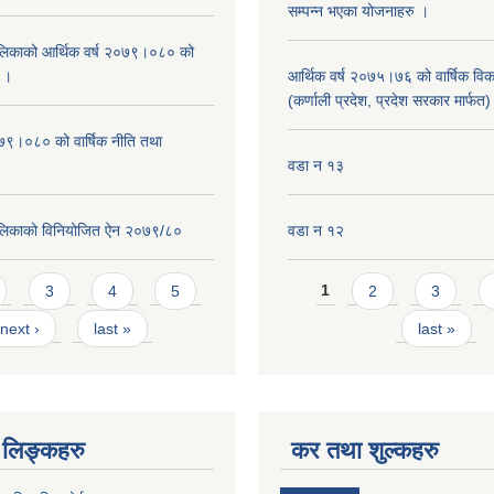
सम्पन्न भएका योजनाहरु ।
िकाको आर्थिक वर्ष २०७९।०८० को
न ।
आर्थिक वर्ष २०७५।७६ को वार्षिक वि
(कर्णाली प्रदेश, प्रदेश सरकार मार्फत)
०७९।०८० को वार्षिक नीति तथा
वडा न १३
लिकाको विनियोजित ऐन २०७९/८०
वडा न १२
Pages
3
4
5
1
2
3
next ›
last »
last »
लिङ्कहरु
कर तथा शुल्कहरु