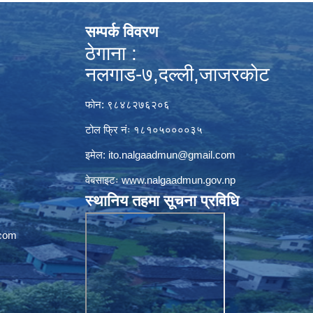
सम्पर्क विवरण
ठेगाना :
नलगाड-७,दल्ली,जाजरकाेट
फोन: ९८४८२७६२०६
टोल फ्रि नंः १८१०५००००३५
इमेल:
ito.nalgaadmun@gmail.com
वेबसाइटः
www.nalgaadmun.gov.np
स्थानिय तहमा सूचना प्रविधि
com