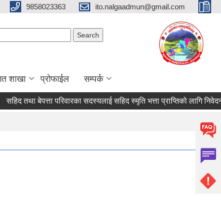
9858023363
ito.nalgaadmun@gmail.com
Search form
Search
गत शाखा
प्रोफाईल
सम्पर्क
तथा बेपत्ता परिवारका सदस्यलाई सहिद स्मृति भत्ता प्राप्तिको लागि निवेदन दिने सम्