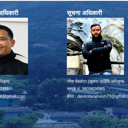
े अधिकारी
सूचना अधिकारी
अधिकृत)
रमेश देवकोटा (सूचना प्रविधि अधिकृत)
391151
सम्पर्क न‌ं. 9809824965
rit@gmail.com
ईमेल :
devkotaramesh79@gmail.