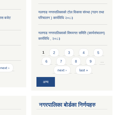
नलगाड नगरपालिकाको टोल विकास संस्था (गठन तथा
कास बजेट
परिचालन ) कार्यविधि २०८३
नलगाड नगरपालिकाको विषयगत समिति (कार्यसंचालन)
कार्यविधि , २०८३
Pages
1
2
3
4
5
6
7
8
9
…
next ›
next ›
last »
अन्य
नगरपालिका बोर्डका निर्णयहरु