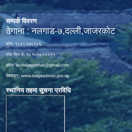
सम्पर्क विवरण
ठेगाना : नलगाड-७,दल्ली,जाजरकाेट
फोन: ९८४८२७६२०६
टोल फ्रि नंः १८१०५००००३५
इमेल:
ito.nalgaadmun@gmail.com
वेबसाइटः
www.nalgaadmun.gov.np
स्थानिय तहमा सूचना प्रविधि