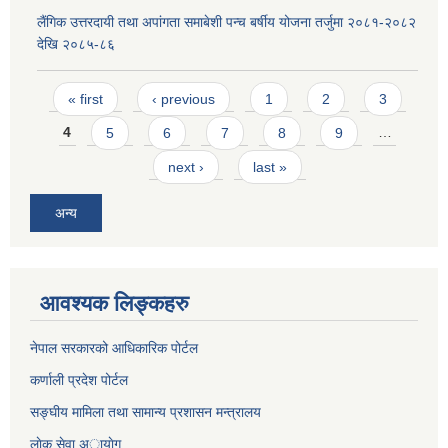
लैंगिक उत्तरदायी तथा अपांगता समाबेशी पन्च बर्षीय योजना तर्जुमा २०८१-२०८२
देखि २०८५-८६
Pages
« first
‹ previous
1
2
3
4
5
6
7
8
9
…
next ›
last »
अन्य
आवश्यक लिङ्कहरु
नेपाल सरकारको आधिकारिक पोर्टल
कर्णाली प्रदेश पोर्टल
सङ्घीय मामिला तथा सामान्य प्रशासन मन्त्रालय
लाेक सेवा अायाेग