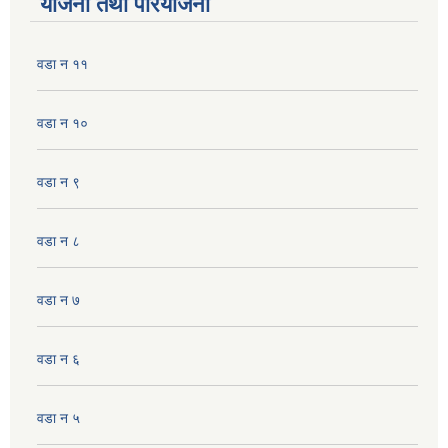
योजना तथा परियोजना
वडा न ११
वडा न १०
वडा न‌‌ ९
वडा न ८
वडा न ७
वडा न ६
वडा न ५