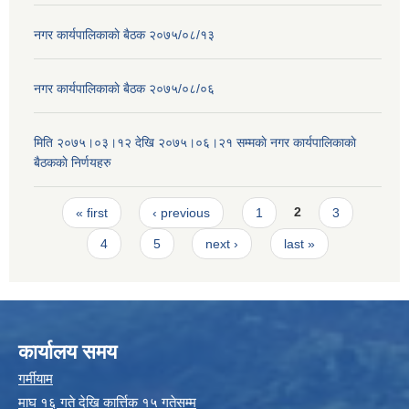
नगर कार्यपालिकाकाे बैठक २०७५/०८/१३
नगर कार्यपालिकाकाे बैठक २०७५/०८/०६
मिति २०७५।०३।१२ देखि २०७५।०६।२१ सम्मकाे नगर कार्यपालिकाकाे
बैठककाे निर्णयहरु
Pages
« first
‹ previous
1
2
3
4
5
next ›
last »
कार्यालय समय
गर्मीयाम
माघ १६ गते देखि कार्त्तिक १५ गतेसम्म