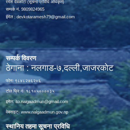
रमेश देवकोटा (सूचना प्रविधि अधिकृत)
सम्पर्क न‌ं. 9809824965
ईमेल :
devkotaramesh79@gmail.com
सम्पर्क विवरण
ठेगाना : नलगाड-७,दल्ली,जाजरकाेट
फोन: ९८४८२७६२०६
टोल फ्रि नंः १८१०५००००३५
इमेल:
ito.nalgaadmun@gmail.com
वेबसाइटः
www.nalgaadmun.gov.np
स्थानिय तहमा सूचना प्रविधि