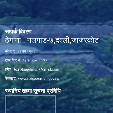
सम्पर्क विवरण
ठेगाना : नलगाड-७,दल्ली,जाजरकाेट
फोन: ९८४८२७६२०६
टोल फ्रि नंः १८१०५००००३५
इमेल:
ito.nalgaadmun@gmail.com
वेबसाइटः
www.nalgaadmun.gov.np
स्थानिय तहमा सूचना प्रविधि