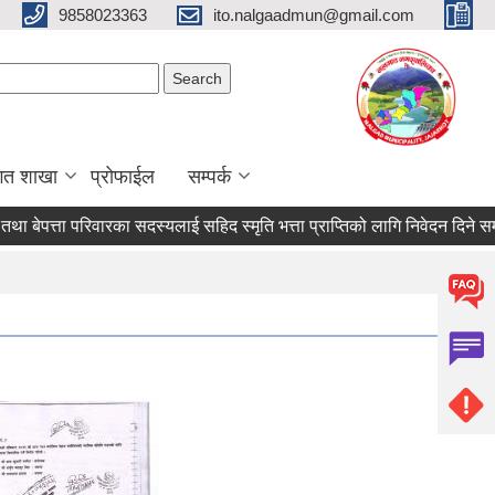
9858023363
ito.nalgaadmun@gmail.com
Search form
Search
गत शाखा
प्रोफाईल
सम्पर्क
्ता परिवारका सदस्यलाई सहिद स्मृति भत्ता प्राप्तिको लागि निवेदन दिने सम्बन्धि सू