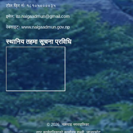
टोल फ्रि नंः १८१०५००००३५
इमेल:
ito.nalgaadmun@gmail.com
वेबसाइटः
www.nalgaadmun.gov.np
स्थानिय तहमा सूचना प्रविधि
© 2026 नलगाड नगरपालिका
नगर कार्यपालिकाको कार्यालय दल्ली, जाजरकाेट