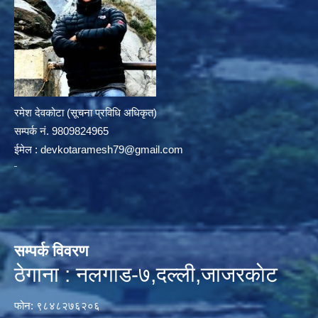
रमेश देवकोटा (सूचना प्रविधि अधिकृत)
सम्पर्क न‌ं. 9809824965
ईमेल :
devkotaramesh79@gmail.com
सम्पर्क विवरण
ठेगाना : नलगाड-७,दल्ली,जाजरकाेट
फोन: ९८४८२७६२०६