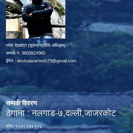
रमेश देवकोटा (सूचना प्रविधि अधिकृत)
सम्पर्क न‌ं. 9809824965
ईमेल :
devkotaramesh79@gmail.com
सम्पर्क विवरण
ठेगाना : नलगाड-७,दल्ली,जाजरकाेट
फोन: ९८४८२७६२०६