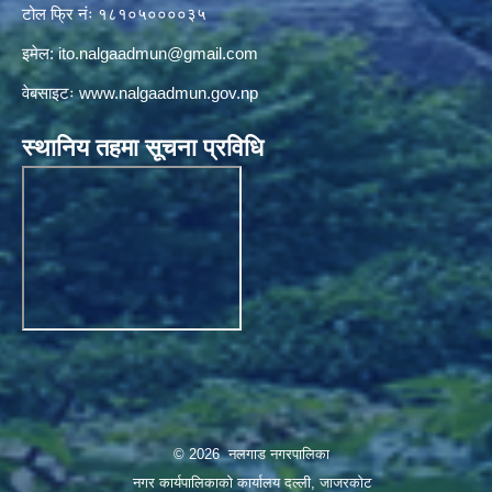
टोल फ्रि नंः १८१०५००००३५
इमेल:
ito.nalgaadmun@gmail.com
वेबसाइटः
www.nalgaadmun.gov.np
स्थानिय तहमा सूचना प्रविधि
© 2026 नलगाड नगरपालिका
नगर कार्यपालिकाको कार्यालय दल्ली, जाजरकाेट