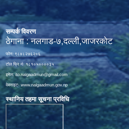
सम्पर्क विवरण
ठेगाना : नलगाड-७,दल्ली,जाजरकाेट
फोन: ९८४८२७६२०६
टोल फ्रि नंः १८१०५००००३५
इमेल:
ito.nalgaadmun@gmail.com
वेबसाइटः
www.nalgaadmun.gov.np
स्थानिय तहमा सूचना प्रविधि