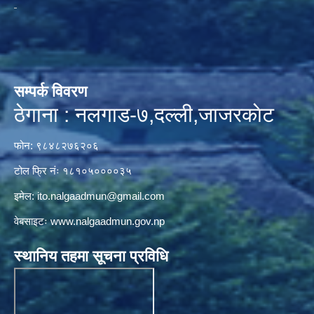
सम्पर्क विवरण
ठेगाना : नलगाड-७,दल्ली,जाजरकाेट
फोन: ९८४८२७६२०६
टोल फ्रि नंः १८१०५००००३५
इमेल:
ito.nalgaadmun@gmail.com
वेबसाइटः
www.nalgaadmun.gov.np
स्थानिय तहमा सूचना प्रविधि