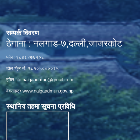
सम्पर्क विवरण
ठेगाना : नलगाड-७,दल्ली,जाजरकाेट
फोन: ९८४८२७६२०६
टोल फ्रि नंः १८१०५००००३५
इमेल:
ito.nalgaadmun@gmail.com
वेबसाइटः
www.nalgaadmun.gov.np
स्थानिय तहमा सूचना प्रविधि