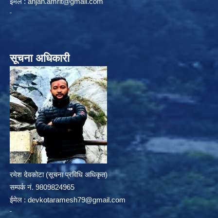
ईमेल :
anjan.amrit@gmail.com
सूचना अधिकारी
रमेश देवकोटा (सूचना प्रविधि अधिकृत)
सम्पर्क न‌ं. 9809824965
ईमेल :
devkotaramesh79@gmail.com