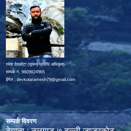
रमेश देवकोटा (सूचना प्रविधि अधिकृत)
सम्पर्क न‌ं. 9809824965
ईमेल :
devkotaramesh79@gmail.com
सम्पर्क विवरण
ठेगाना : नलगाड-७,दल्ली,जाजरकाेट