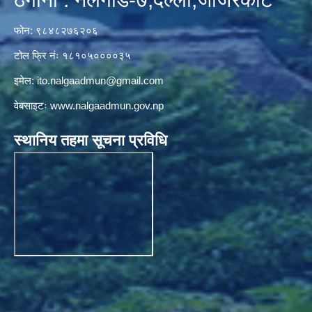
फोन: ९८४८२७६२०६
टोल फ्रि नंः १८१०५००००३५
इमेल:
ito.nalgaadmun@gmail.com
वेबसाइटः
www.nalgaadmun.gov.np
स्थानिय तहमा सूचना प्रविधि