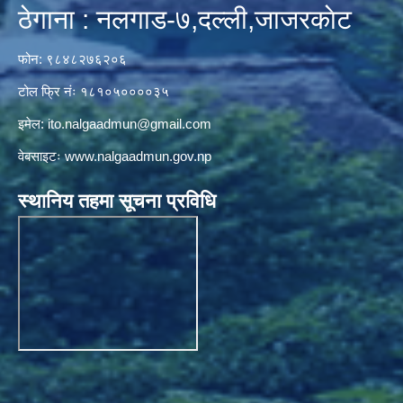
ठेगाना : नलगाड-७,दल्ली,जाजरकाेट
फोन: ९८४८२७६२०६
टोल फ्रि नंः १८१०५००००३५
इमेल:
ito.nalgaadmun@gmail.com
वेबसाइटः
www.nalgaadmun.gov.np
स्थानिय तहमा सूचना प्रविधि