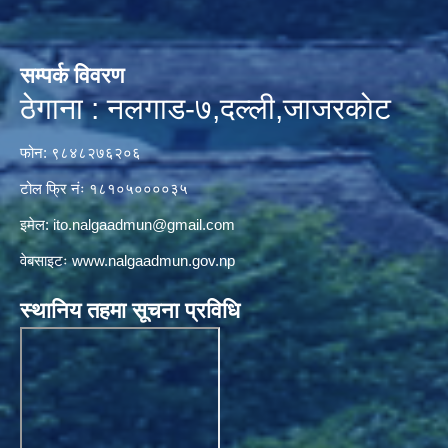
सम्पर्क विवरण
ठेगाना : नलगाड-७,दल्ली,जाजरकाेट
फोन: ९८४८२७६२०६
टोल फ्रि नंः १८१०५००००३५
इमेल:
ito.nalgaadmun@gmail.com
वेबसाइटः
www.nalgaadmun.gov.np
स्थानिय तहमा सूचना प्रविधि