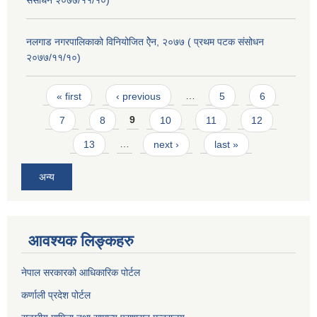
संसोधन २०७७/११/१०)
नलगाड नगरपालिकाको विनियोजित ऐेन, २०७७ ( प्रथम पटक संसोधन
२०७७/११/१०)
Pages
« first
‹ previous
…
5
6
7
8
9
10
11
12
13
…
next ›
last »
अन्य
आवश्यक लिङ्कहरु
नेपाल सरकारको आधिकारिक पोर्टल
कर्णाली प्रदेश पोर्टल