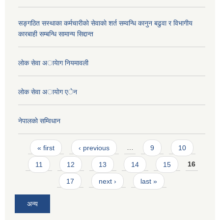
सङ्गठित सस्थाका कर्मचारीकाे सेवाकाे शर्त सम्वन्धि कानुन बढुवा र विभागीय
कारबाही सम्बन्धि सामान्य सिद्दान्त
लाेक सेवा अायेाग नियमावली
लाेक सेवा अायाेग एेन
नेपालकाे सम्विधान
Pages
« first
‹ previous
…
9
10
11
12
13
14
15
16
17
next ›
last »
अन्य