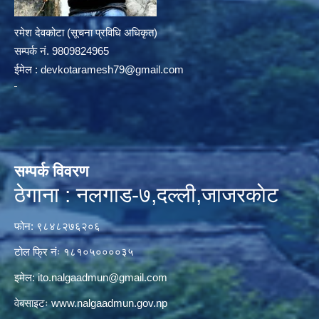
रमेश देवकोटा (सूचना प्रविधि अधिकृत)
सम्पर्क न‌ं. 9809824965
ईमेल :
devkotaramesh79@gmail.com
सम्पर्क विवरण
ठेगाना : नलगाड-७,दल्ली,जाजरकाेट
फोन: ९८४८२७६२०६
टोल फ्रि नंः १८१०५००००३५
इमेल:
ito.nalgaadmun@gmail.com
वेबसाइटः
www.nalgaadmun.gov.np