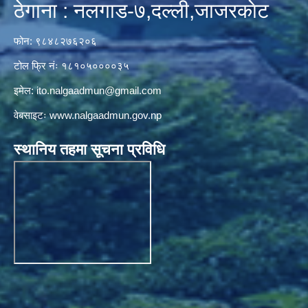
ठेगाना : नलगाड-७,दल्ली,जाजरकाेट
फोन: ९८४८२७६२०६
टोल फ्रि नंः १८१०५००००३५
इमेल:
ito.nalgaadmun@gmail.com
वेबसाइटः
www.nalgaadmun.gov.np
स्थानिय तहमा सूचना प्रविधि