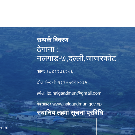
सम्पर्क विवरण
ठेगाना :
नलगाड-७,दल्ली,जाजरकाेट
फोन: ९८४८२७६२०६
टोल फ्रि नंः १८१०५००००३५
इमेल:
ito.nalgaadmun@gmail.com
वेबसाइटः
www.nalgaadmun.gov.np
स्थानिय तहमा सूचना प्रविधि
com