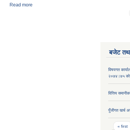
Read more
about नलगाड नगरपालिकाको टोल विकास संस्था (गठन तथा
Pages
बजेट तथा
विषयगत कार्या
२०७४।७५ को
वित्तिय समानीक
पुँजीगत खर्च अ
Pages
« first