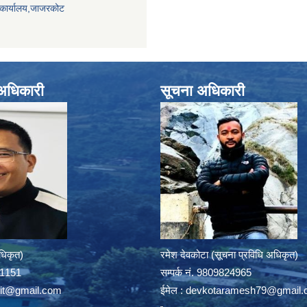
 कार्यालय,जाजरकोट
े अधिकारी
सूचना अधिकारी
अधिकृत)
रमेश देवकोटा (सूचना प्रविधि अधिकृत)
391151
सम्पर्क न‌ं. 9809824965
rit@gmail.com
ईमेल :
devkotaramesh79@gmail.