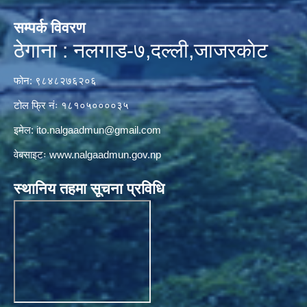
सम्पर्क विवरण
ठेगाना : नलगाड-७,दल्ली,जाजरकाेट
फोन: ९८४८२७६२०६
टोल फ्रि नंः १८१०५००००३५
इमेल:
ito.nalgaadmun@gmail.com
वेबसाइटः
www.nalgaadmun.gov.np
स्थानिय तहमा सूचना प्रविधि