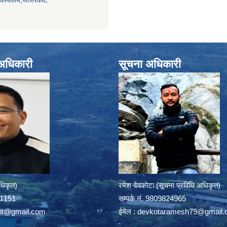
 कार्यालय,जाजरकोट
े अधिकारी
सूचना अधिकारी
अधिकृत)
रमेश देवकोटा (सूचना प्रविधि अधिकृत)
391151
सम्पर्क न‌ं. 9809824965
rit@gmail.com
ईमेल :
devkotaramesh79@gmail.