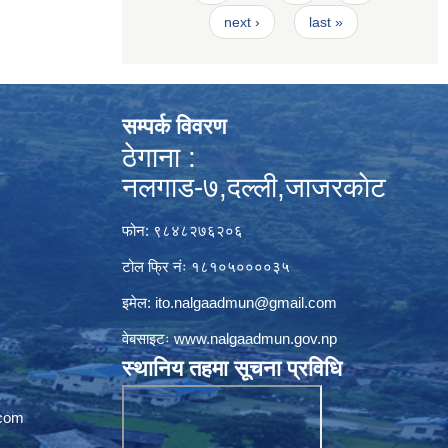
next ›
last »
सम्पर्क विवरण
ठेगाना :
नलगाड-७,दल्ली,जाजरकाेट
फोन: ९८४८२७६२०६
टोल फ्रि नंः १८१०५००००३५
इमेल:
ito.nalgaadmun@gmail.com
वेबसाइटः
www.nalgaadmun.gov.np
स्थानिय तहमा सूचना प्रविधि
com