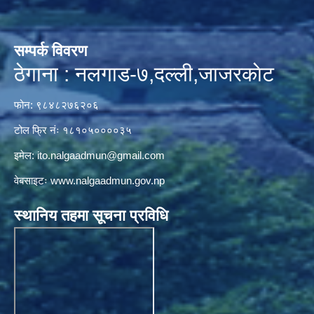
सम्पर्क विवरण
ठेगाना : नलगाड-७,दल्ली,जाजरकाेट
फोन: ९८४८२७६२०६
टोल फ्रि नंः १८१०५००००३५
इमेल:
ito.nalgaadmun@gmail.com
वेबसाइटः
www.nalgaadmun.gov.np
स्थानिय तहमा सूचना प्रविधि